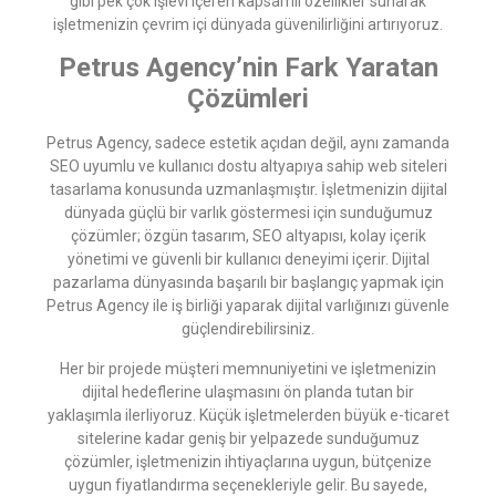
gibi pek çok işlevi içeren kapsamlı özellikler sunarak
işletmenizin çevrim içi dünyada güvenilirliğini artırıyoruz.
Petrus Agency’nin Fark Yaratan
Çözümleri
Petrus Agency, sadece estetik açıdan değil, aynı zamanda
SEO uyumlu ve kullanıcı dostu altyapıya sahip web siteleri
tasarlama konusunda uzmanlaşmıştır. İşletmenizin dijital
dünyada güçlü bir varlık göstermesi için sunduğumuz
çözümler; özgün tasarım, SEO altyapısı, kolay içerik
yönetimi ve güvenli bir kullanıcı deneyimi içerir. Dijital
pazarlama dünyasında başarılı bir başlangıç yapmak için
Petrus Agency ile iş birliği yaparak dijital varlığınızı güvenle
güçlendirebilirsiniz.
Her bir projede müşteri memnuniyetini ve işletmenizin
dijital hedeflerine ulaşmasını ön planda tutan bir
yaklaşımla ilerliyoruz. Küçük işletmelerden büyük e-ticaret
sitelerine kadar geniş bir yelpazede sunduğumuz
çözümler, işletmenizin ihtiyaçlarına uygun, bütçenize
uygun fiyatlandırma seçenekleriyle gelir. Bu sayede,