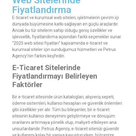
Web Sitelerinde
Fiyatlandırma
E-ticaret ve kurumsal web siteleri, işletmelerin çevrim içi
dünyada büyümesine katkı sağlayan en güçlü araçlardır.
Ancak bu tür sitelerin sahip olduğu geniş özellikler ve
işlevsellik, fiyatlandırma açısından farklı seçenekler sunar.
“2025 web sitesi fiyatları” kapsamında e-ticaret ve
kurumsal siteler için sunduğumuz hizmetleri ve Petrus
Agency’nin farkını keşfedin.
E-Ticaret Sitelerinde
Fiyatlandırmayı Belirleyen
Faktörler
Bir e-ticaret sitesinde ürün katalogları, alışveriş sepeti,
ödeme sistemleri, kullanıcı hesapları ve güvenlik önlemleri
gibi özellikler yer alır. Tüm bu bileşenler, bir e-ticaret
sitesinin kullanıcı deneyimini geliştirmeye ve dönüşüm
oranlarını artırmaya yönelik olup, maliyeti etkileyen ana
unsurlardandır. Petrus Agency, e-ticaret sitenizi güvenilir
ve kullanımı kolay bir yapıya kavuştururken, bütçenize