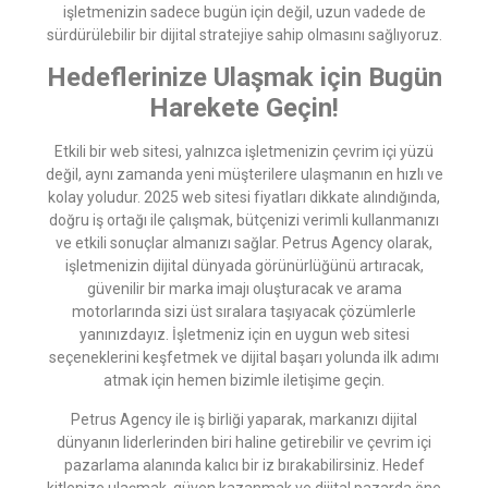
işletmenizin sadece bugün için değil, uzun vadede de
sürdürülebilir bir dijital stratejiye sahip olmasını sağlıyoruz.
Hedeflerinize Ulaşmak için Bugün
Harekete Geçin!
Etkili bir web sitesi, yalnızca işletmenizin çevrim içi yüzü
değil, aynı zamanda yeni müşterilere ulaşmanın en hızlı ve
kolay yoludur. 2025 web sitesi fiyatları dikkate alındığında,
doğru iş ortağı ile çalışmak, bütçenizi verimli kullanmanızı
ve etkili sonuçlar almanızı sağlar. Petrus Agency olarak,
işletmenizin dijital dünyada görünürlüğünü artıracak,
güvenilir bir marka imajı oluşturacak ve arama
motorlarında sizi üst sıralara taşıyacak çözümlerle
yanınızdayız. İşletmeniz için en uygun web sitesi
seçeneklerini keşfetmek ve dijital başarı yolunda ilk adımı
atmak için hemen bizimle iletişime geçin.
Petrus Agency ile iş birliği yaparak, markanızı dijital
dünyanın liderlerinden biri haline getirebilir ve çevrim içi
pazarlama alanında kalıcı bir iz bırakabilirsiniz. Hedef
kitlenize ulaşmak, güven kazanmak ve dijital pazarda öne